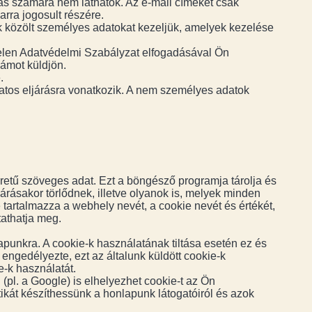
más számára nem láthatók. Az e-mail címeket csak
arra jogosult részére.
nk közölt személyes adatokat kezeljük, amelyek kezelése
A jelen Adatvédelmi Szabályzat elfogadásával Ön
klámot küldjön.
.
atos eljárásra vonatkozik. A nem személyes adatok
retű szöveges adat. Ezt a böngésző programja tárolja és
rásakor törlődnek, illetve olyanok is, melyek minden
tartalmazza a webhely nevét, a cookie nevét és értékét,
tathatja meg.
punkra. A cookie-k használatának tiltása esetén ez és
gedélyezte, ezt az általunk küldött cookie-k
e-k használatát.
pl. a Google) is elhelyezhet cookie-t az Ön
ikát készíthessünk a honlapunk látogatóiról és azok