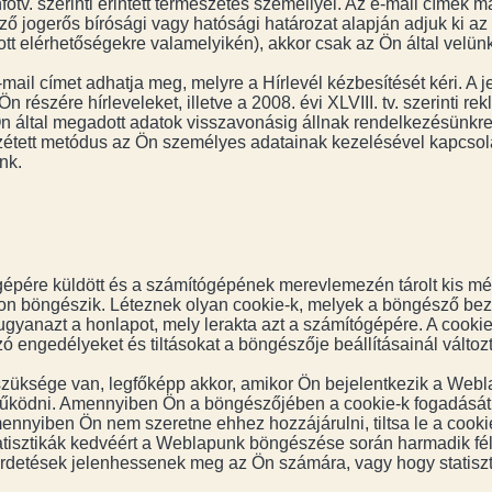
otv. szerinti érintett természetes személlyel. Az e-mail címek 
ző jogerős bírósági vagy hatósági határozat alapján adjuk ki az 
ott elérhetőségekre valamelyikén), akkor csak az Ön által velü
 e-mail címet adhatja meg, melyre a Hírlevél kézbesítését kéri. 
 részére hírleveleket, illetve a 2008. évi XLVIII. tv. szerinti re
 Ön által megadott adatok visszavonásig állnak rendelkezésünkre
zétett metódus az Ön személyes adatainak kezelésével kapcsol
nk.
ógépére küldött és a számítógépének merevlemezén tárolt kis mé
on böngészik. Léteznek olyan cookie-k, melyek a böngésző bezá
yanazt a honlapot, mely lerakta azt a számítógépére. A cookie 
ó engedélyeket és tiltásokat a böngészője beállításainál változ
üksége van, legfőképp akkor, amikor Ön bejelentkezik a Webla
űködni. Amennyiben Ön a böngészőjében a cookie-k fogadását en
ennyiben Ön nem szeretne ehhez hozzájárulni, tiltsa le a cooki
tisztikák kedvéért a Weblapunk böngészése során harmadik fél (
irdetések jelenhessenek meg az Ön számára, vagy hogy statiszt