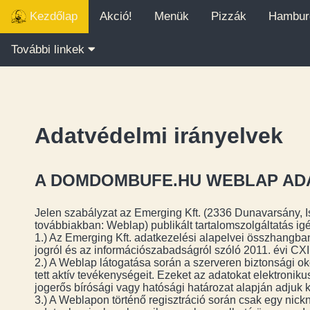
Kezdőlap
Akció!
Menük
Pizzák
Hambur
További linkek
Adatvédelmi irányelvek
A DOMDOMBUFE.HU WEBLAP AD
Jelen szabályzat az Emerging Kft. (2336 Dunavarsány, 
továbbiakban: Weblap) publikált tartalomszolgáltatás ig
1.) Az Emerging Kft. adatkezelési alapelvei összhangb
jogról és az információszabadságról szóló 2011. évi CXII. 
2.) A Weblap látogatása során a szerveren biztonsági oko
tett aktív tevékenységeit. Ezeket az adatokat elektronik
jogerős bírósági vagy hatósági határozat alapján adjuk ki
3.) A Weblapon történő regisztráció során csak egy nick