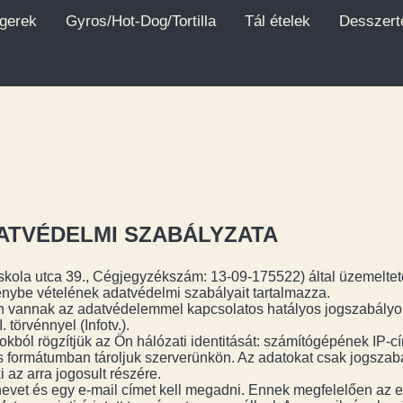
gerek
Gyros/Hot-Dog/Tortilla
Tál ételek
Desszert
ATVÉDELMI SZABÁLYZATA
Iskola utca 39., Cégjegyzékszám: 13-09-175522) által üzemelte
énybe vételének adatvédelmi szabályait tartalmazza.
an vannak az adatvédelemmel kapcsolatos hatályos jogszabályok
törvénnyel (Infotv.).
kból rögzítjük az Ön hálózati identitását: számítógépének IP-cím
us formátumban tároljuk szerverünkön. Az adatokat csak jogszabá
 az arra jogosult részére.
nevet és egy e-mail címet kell megadni. Ennek megfelelően az e