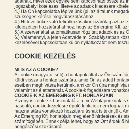
adatnak, mivel ezek egyike sem kapcsolható össze az Inf
jogszabályi kötelezés, illetve az adatok kiadására kötele
4.) Ha Ön kapcsolatba lép velünk (pl. az általunk megad
szükséges kérése megválaszolásához.
4.) Hírlevelünkre való feliratkozásakor kizárólag azt az
kifejezetten hozzájárul ahhoz, hogy az Emerging Kft. az Ön
5.) A szerver által automatikusan rögzített adatok és az
6.) Valamennyi, a jelen Adatvédelmi Szabályzatban köz
kezelésével kapcsolatban külön nyilatkozatot nem teszü
COOKIE KEZELÉS
MI IS AZ A COOKIE?
A cookie (magyarul süti) a honlapok által az Ön számít
küldi vissza a honlap számára, amíg Ön az adott honlap
esetben meghívásra kerülnek, amikor Ön újra meghívja ug
valamint az élettartamát. A cookie-k fogadására vonatkoz
COOKIE-K AZ EMERGING KFT. HONLAPJAIN
Bizonyos cookie-k használatára a mi Weblapunknak is sz
hasonló, cookie-kezelésre épülő funkciók nem fognak m
használatára vonatkozó hozzájárulásnak is tekintjük. Am
Az Emerging Kft. honlapjain megjelenő hirdetések és sta
számítógépén. Ennek célja lehet, hogy az Önt érdeklő h
böngészési szokásairól.