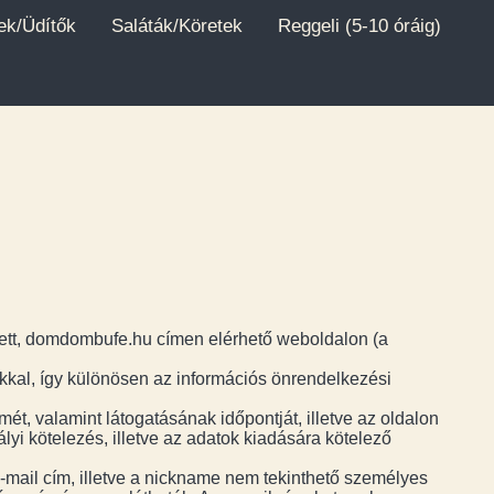
ek/Üdítők
Saláták/Köretek
Reggeli (5-10 óráig)
tett, domdombufe.hu címen elérhető weboldalon (a
kal, így különösen az információs önrendelkezési
ét, valamint látogatásának időpontját, illetve az oldalon
lyi kötelezés, illetve az adatok kiadására kötelező
-mail cím, illetve a nickname nem tekinthető személyes