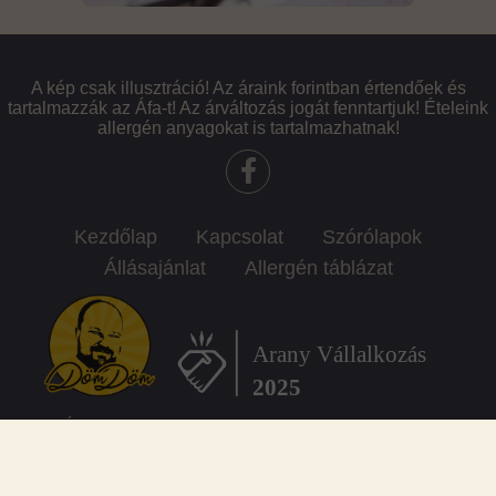
A kép csak illusztráció! Az áraink forintban értendőek és
tartalmazzák az Áfa-t! Az árváltozás jogát fenntartjuk! Ételeink
allergén anyagokat is tartalmazhatnak!
Kezdőlap
Kapcsolat
Szórólapok
Állásajánlat
Allergén táblázat
SZÉP kártya elfogadóhely vagyunk: K&H, OTP, MBH, Endered
DömDöm Büfé @ 2026